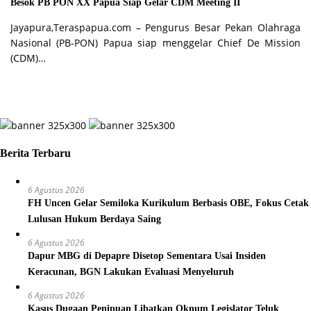
Besok PB PON XX Papua Siap Gelar CDM Meeting II
Jayapura,Teraspapua.com – Pengurus Besar Pekan Olahraga
Nasional (PB-PON) Papua siap menggelar Chief De Mission
(CDM)…
Berita Terbaru
6 Agustus 2026
FH Uncen Gelar Semiloka Kurikulum Berbasis OBE, Fokus Cetak
Lulusan Hukum Berdaya Saing
6 Agustus 2026
Dapur MBG di Depapre Disetop Sementara Usai Insiden
Keracunan, BGN Lakukan Evaluasi Menyeluruh
6 Agustus 2026
Kasus Dugaan Penipuan Libatkan Oknum Legislator Teluk