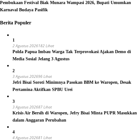
Pembukaan Festival Biak Munara Wampasi 2026, Bupati Umumkan
Karnaval Budaya Pasifik
Berita Populer
1
2 Agustus 2026
182 Lihat
Polda Papua Imbau Warga Tak Terprovokasi Ajakan Demo di
Media Sosial Jelang 3 Agustus
2
3 Agustus 2026
96 Lihat
Jefri Bisai Soroti Minimnya Pasokan BBM ke Waropen, Desak
Pertamina Aktifkan SPBU Urei
3
3 Agustus 2026
87 Lihat
Krisis Air Bersih di Waropen, Jefry Bisai Minta PUPR Masukkan
dalam Anggaran Perubahan
4
4 Agustus 2026
81 Lihat