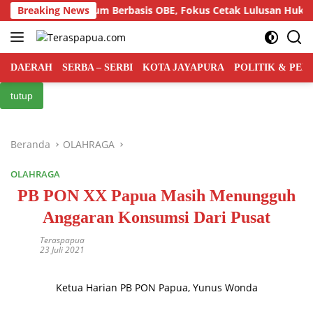
Langsung
iloka Kurikulum Berbasis OBE, Fokus Cetak Lulusan Hukum Ber
Breaking News
ke
konten
DAERAH
SERBA – SERBI
KOTA JAYAPURA
POLITIK & PE
tutup
Beranda
OLAHRAGA
OLAHRAGA
PB PON XX Papua Masih Menungguh
Anggaran Konsumsi Dari Pusat
Teraspapua
23 Juli 2021
Ketua Harian PB PON Papua, Yunus Wonda