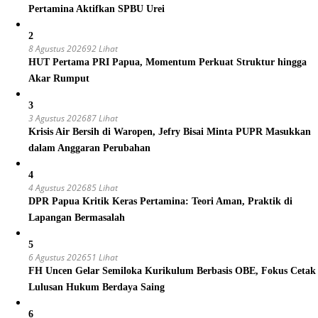
Pertamina Aktifkan SPBU Urei
2
8 Agustus 2026
92 Lihat
HUT Pertama PRI Papua, Momentum Perkuat Struktur hingga
Akar Rumput
3
3 Agustus 2026
87 Lihat
Krisis Air Bersih di Waropen, Jefry Bisai Minta PUPR Masukkan
dalam Anggaran Perubahan
4
4 Agustus 2026
85 Lihat
DPR Papua Kritik Keras Pertamina: Teori Aman, Praktik di
Lapangan Bermasalah
5
6 Agustus 2026
51 Lihat
FH Uncen Gelar Semiloka Kurikulum Berbasis OBE, Fokus Cetak
Lulusan Hukum Berdaya Saing
6