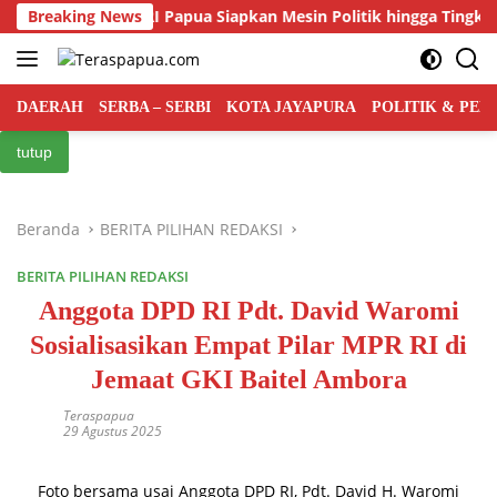
Langsung
Kian Ketat, PRI Papua Siapkan Mesin Politik hingga Tingkat Distr
Breaking News
ke
konten
DAERAH
SERBA – SERBI
KOTA JAYAPURA
POLITIK & PE
tutup
Beranda
BERITA PILIHAN REDAKSI
BERITA PILIHAN REDAKSI
Anggota DPD RI Pdt. David Waromi
Sosialisasikan Empat Pilar MPR RI di
Jemaat GKI Baitel Ambora
Teraspapua
29 Agustus 2025
Foto bersama usai Anggota DPD RI, Pdt. David H. Waromi