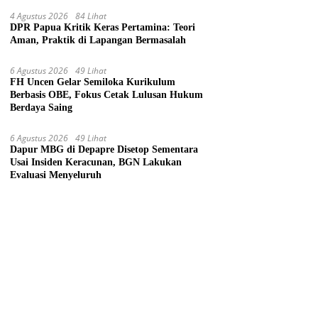
4 Agustus 2026
84 Lihat
DPR Papua Kritik Keras Pertamina: Teori
Aman, Praktik di Lapangan Bermasalah
6 Agustus 2026
49 Lihat
FH Uncen Gelar Semiloka Kurikulum
Berbasis OBE, Fokus Cetak Lulusan Hukum
Berdaya Saing
6 Agustus 2026
49 Lihat
Dapur MBG di Depapre Disetop Sementara
Usai Insiden Keracunan, BGN Lakukan
Evaluasi Menyeluruh