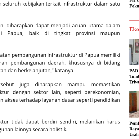
FH U
eluruh kebijakan terkait infrastruktur dalam satu
Foku
ini diharapkan dapat menjadi acuan utama dalam
Eko
di Papua, baik di tingkat provinsi maupun
iatan pembangunan infrastruktur di Papua memiliki
arah pembangunan daerah, khususnya di bidang
arah dan berkelanjutan,” katanya.
PAD 
Tumb
Triw
ersebut juga diharapkan mampu memastikan
Real
tur dengan sektor lain, seperti perekonomian,
Targ
an akses terhadap layanan dasar seperti pendidikan
tur tidak dapat berdiri sendiri, melainkan harus
Pem
nan lainnya secara holistik.
Raya
Usah