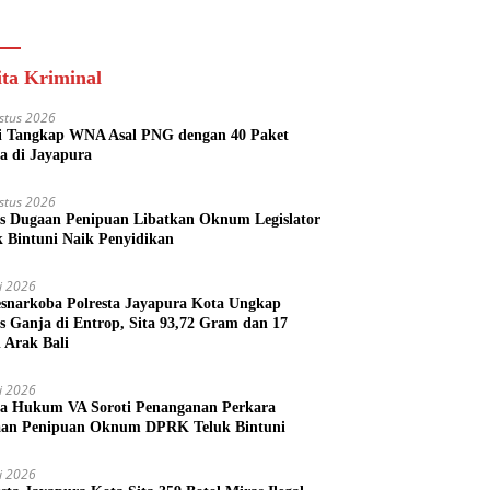
s Perizinan Kini
Ekonomi Generasi
 dari Rumah
Muda
ita Kriminal
stus 2026
si Tangkap WNA Asal PNG dengan 40 Paket
a di Jayapura
stus 2026
s Dugaan Penipuan Libatkan Oknum Legislator
k Bintuni Naik Penyidikan
li 2026
esnarkoba Polresta Jayapura Kota Ungkap
s Ganja di Entrop, Sita 93,72 Gram dan 17
l Arak Bali
li 2026
a Hukum VA Soroti Penanganan Perkara
an Penipuan Oknum DPRK Teluk Bintuni
li 2026