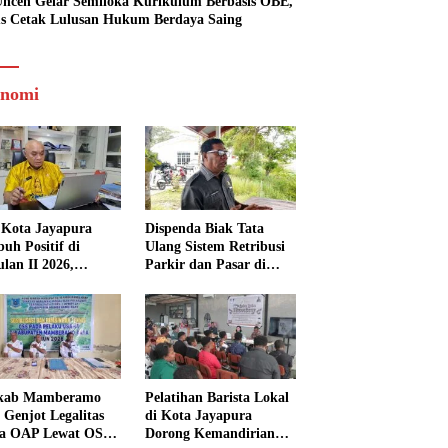
ncen Gelar Semiloka Kurikulum Berbasis OBE,
s Cetak Lulusan Hukum Berdaya Saing
nomi
Kota Jayapura
Dispenda Biak Tata
uh Positif di
Ulang Sistem Retribusi
ulan II 2026,
Parkir dan Pasar di
isasi Lampaui
Bosnik
et
kab Mamberamo
Pelatihan Barista Lokal
 Genjot Legalitas
di Kota Jayapura
a OAP Lewat OSS,
Dorong Kemandirian