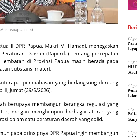
Ber
che/Teraspapua.com)
8 Agu
Part
tua II DPR Papua, Mukri M. Hamadi, menegaskan
Jaya
Peraturan Daerah (Raperda) tentang percepatan
n jembatan di Provinsi Papua masih berada pada
8 Agu
HUT 
tan substansi materi.
Stru
ikuti rapat pembahasan yang berlangsung di ruang
7 Agu
 II, Jumat (29/5/2026).
Peme
Jala
gah berupaya membangun kerangka regulasi yang
7 Agu
uktur, dengan menghimpun berbagai aturan yang
Poli
grasi dalam satu peraturan daerah yang solid.
Ganj
amun pada prinsipnya DPR Papua ingin membangun
6 Agu