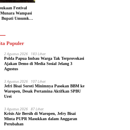
ukaan Festival
 Munara Wampasi
, Bupati Umumkan
aval Budaya
ik
ita Populer
2 Agustus 2026
183 Lihat
Polda Papua Imbau Warga Tak Terprovokasi
Ajakan Demo di Media Sosial Jelang 3
Agustus
3 Agustus 2026
107 Lihat
Jefri Bisai Soroti Minimnya Pasokan BBM ke
Waropen, Desak Pertamina Aktifkan SPBU
Urei
3 Agustus 2026
87 Lihat
Krisis Air Bersih di Waropen, Jefry Bisai
Minta PUPR Masukkan dalam Anggaran
Perubahan