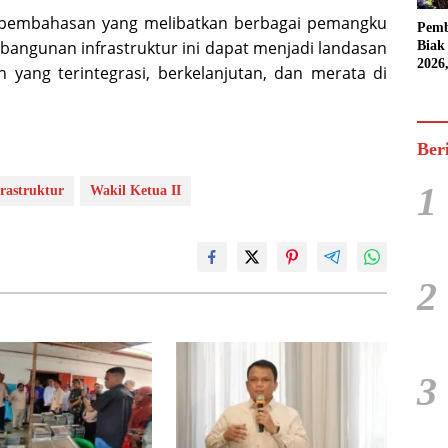
 pembahasan yang melibatkan berbagai pemangku
Pemb
angunan infrastruktur ini dapat menjadi landasan
Biak
2026
ang terintegrasi, berkelanjutan, dan merata di
Karn
Pasif
Ber
1
rastruktur
Wakil Ketua II
2
3