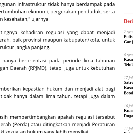
Akse
gunan infrastruktur tidak hanya berdampak pada
Bisa
 pertumbuhan ekonomi, pergerakan penduduk, serta
 kesehatan,” ujarnya.
Ber
tingnya kehadiran regulasi yang dapat menjadi
7 Agu
Poli
rah, baik provinsi maupun kabupaten/kota, untuk
Ganj
ruktur jangka panjang.
6 Agu
k hanya berorientasi pada periode lima tahunan
Kasu
Telu
h Daerah (RPJMD), tetapi juga untuk kebutuhan
17 Ju
Satr
mberikan kepastian hukum dan menjadi alat bagi
Kasu
Boto
 tidak hanya dalam lima tahun, tetapi juga dalam
16 Ju
Kuas
sih mempertimbangkan apakah regulasi tersebut
Duga
erah (Perda) atau ditingkatkan menjadi Peraturan
11 Ju
ki kekuatan hukum yang lebih mengikat.