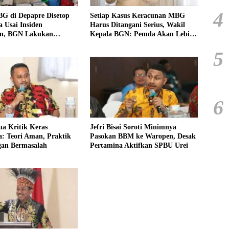
4
G di Depapre Disetop
Setiap Kasus Keracunan MBG
 Usai Insiden
Harus Ditangani Serius, Wakil
n, BGN Lakukan
Kepala BGN: Pemda Akan Lebih
 Menyeluruh
Dilibatkan
5
6
a Kritik Keras
Jefri Bisai Soroti Minimnya
: Teori Aman, Praktik
Pasokan BBM ke Waropen, Desak
gan Bermasalah
Pertamina Aktifkan SPBU Urei