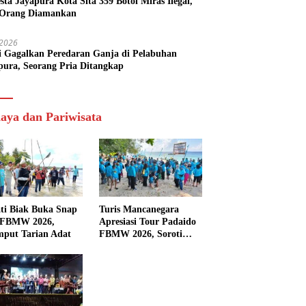
esta Jayapura Kota Sita 359 Botol Miras Ilegal,
Orang Diamankan
i 2026
si Gagalkan Peredaran Ganja di Pelabuhan
pura, Seorang Pria Ditangkap
aya dan Pariwisata
ti Biak Buka Snap
Turis Mancanegara
 FBMW 2026,
Apresiasi Tour Padaido
mput Tarian Adat
FBMW 2026, Soroti
Indahnya Alam Padaido