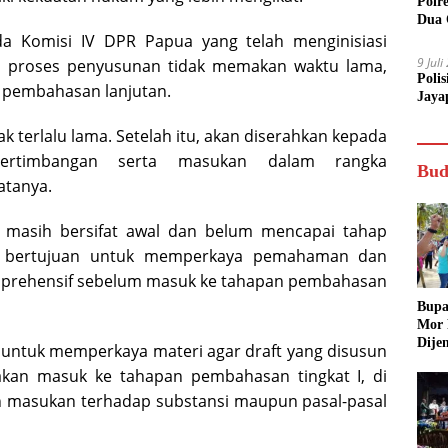
Polr
Dua 
a Komisi IV DPR Papua yang telah menginisiasi
9 Jul
p proses penyusunan tidak memakan waktu lama,
Poli
 pembahasan lanjutan.
Jaya
k terlalu lama. Setelah itu, akan diserahkan kepada
ertimbangan serta masukan dalam rangka
Bud
atanya.
 masih bersifat awal dan belum mencapai tahap
kan bertujuan untuk memperkaya pemahaman dan
mprehensif sebelum masuk ke tahapan pembahasan
Bupa
Mor
Dije
ya untuk memperkaya materi agar draft yang disusun
u akan masuk ke tahapan pembahasan tingkat I, di
 masukan terhadap substansi maupun pasal-pasal