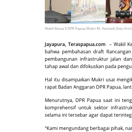
Wakil Ketua II DPR Papua Mukri M. Hamadi (foto Ar
Jayapura, Teraspapua.com
– Wakil Ke
bahwa pembahasan draft Rancangan 
pembangunan infrastruktur jalan da
tahap awal dan difokuskan pada pengua
Hal itu disampaikan Mukri usai meng
rapat Badan Anggaran DPR Papua, lantai
Menurutnya, DPR Papua saat ini ten
komprehensif untuk sektor infrastr
selama ini tersebar agar dapat terinte
“Kami mengundang berbagai pihak, n