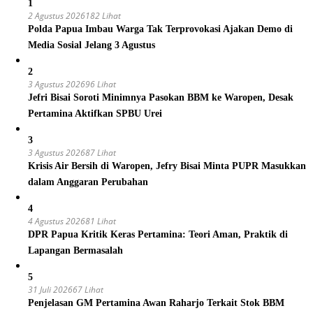
1
2 Agustus 2026
182 Lihat
Polda Papua Imbau Warga Tak Terprovokasi Ajakan Demo di
Media Sosial Jelang 3 Agustus
2
3 Agustus 2026
96 Lihat
Jefri Bisai Soroti Minimnya Pasokan BBM ke Waropen, Desak
Pertamina Aktifkan SPBU Urei
3
3 Agustus 2026
87 Lihat
Krisis Air Bersih di Waropen, Jefry Bisai Minta PUPR Masukkan
dalam Anggaran Perubahan
4
4 Agustus 2026
81 Lihat
DPR Papua Kritik Keras Pertamina: Teori Aman, Praktik di
Lapangan Bermasalah
5
31 Juli 2026
67 Lihat
Penjelasan GM Pertamina Awan Raharjo Terkait Stok BBM