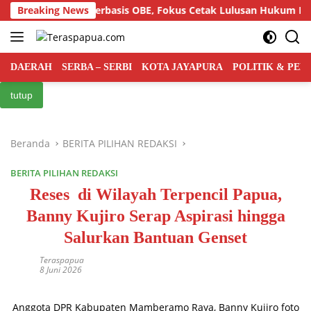
Langsung
ikulum Berbasis OBE, Fokus Cetak Lulusan Hukum Berdaya Saing
Breaking News
ke
konten
DAERAH
SERBA – SERBI
KOTA JAYAPURA
POLITIK & PE
tutup
Beranda
BERITA PILIHAN REDAKSI
BERITA PILIHAN REDAKSI
Reses di Wilayah Terpencil Papua,
Banny Kujiro Serap Aspirasi hingga
Salurkan Bantuan Genset
Teraspapua
8 Juni 2026
Anggota DPR Kabupaten Mamberamo Raya, Banny Kujiro foto