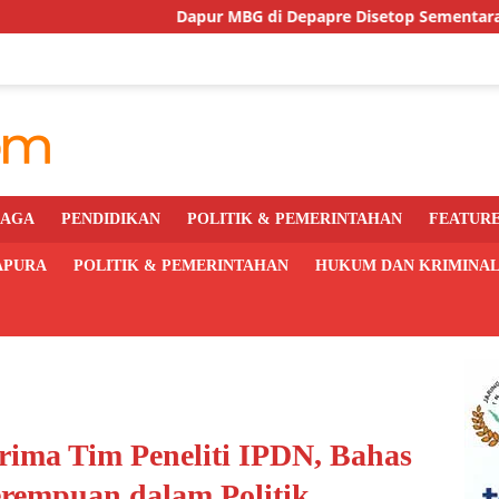
Dapur MBG di Depapre Disetop Sementara Usai Insiden Kera
RAGA
PENDIDIKAN
POLITIK & PEMERINTAHAN
FEATUR
APURA
POLITIK & PEMERINTAHAN
HUKUM DAN KRIMINA
ima Tim Peneliti IPDN, Bahas
erempuan dalam Politik