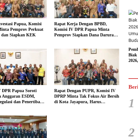
vestasi Papua, Komisi
Rapat Kerja Dengan BPBD,
inta Pemprov Perkuat
Komisi IV DPR Papua Minta
 dan Siapkan KEK
Pemprov Siapkan Dana Darurat,
Ancaman Bencana Tak Bisa
Diprediksi
Pemb
Biak
2026
Karn
Pasif
Ber
V DPR Papua Soroti
Rapat Dengan PUPR, Komisi IV
a Anggaran ESDM,
DPRP Minta Tak Fokus Air Bersih
1
gulasi dan Penertiban
di Kota Jayapura, Harus
Ilegal
Menjangkau Wilayah 3T
2