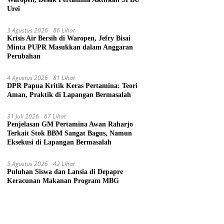
Urei
3 Agustus 2026
86 Lihat
Krisis Air Bersih di Waropen, Jefry Bisai
Minta PUPR Masukkan dalam Anggaran
Perubahan
4 Agustus 2026
81 Lihat
DPR Papua Kritik Keras Pertamina: Teori
Aman, Praktik di Lapangan Bermasalah
31 Juli 2026
67 Lihat
Penjelasan GM Pertamina Awan Raharjo
Terkait Stok BBM Sangat Bagus, Namun
Eksekusi di Lapangan Bermasalah
5 Agustus 2026
42 Lihat
Puluhan Siswa dan Lansia di Depapre
Keracunan Makanan Program MBG