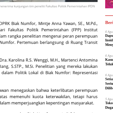
enerima kunjungan tim peneliti Fakultas Politik Pemerintahan IPDN
Ber
PRK Biak Numfor, Mintje Anna Yawan, SE., M.Pd.,
i Fakultas Politik Pemerintahan (FPP) Institut
6 Agu
lam rangka penelitian mengenai peran perempuan
Dapu
Insi
k Numfor. Pertemuan berlangsung di Ruang Transit
Meny
6 Agu
. Dra. Karolina R.S. Wenggi, M.H., Martenci Antomina
Kasu
Telu
Uang, S.STP., M.Si. Penelitian yang mereka lakukan
lam Politik Lokal di Biak Numfor: Representasi
6 Agu
Seti
Seri
Dili
 Yawan menegaskan bahwa keterlibatan perempuan
atas memenuhi kuota keterwakilan, tetapi harus
5 Agu
dalam memperjuangkan kepentingan masyarakat.
Toko
Duga