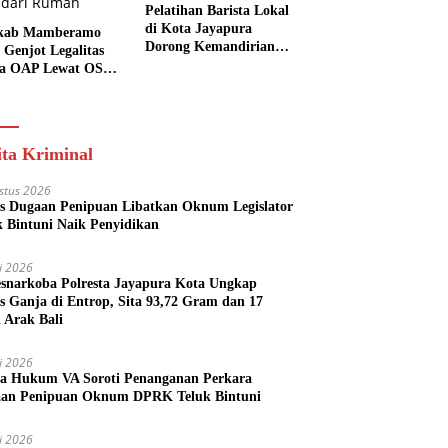
Pelatihan Barista Lokal
di Kota Jayapura
kab Mamberamo
Dorong Kemandirian
 Genjot Legalitas
Ekonomi Generasi
a OAP Lewat OSS,
Muda
s Perizinan Kini
 dari Rumah
ita Kriminal
stus 2026
s Dugaan Penipuan Libatkan Oknum Legislator
k Bintuni Naik Penyidikan
li 2026
esnarkoba Polresta Jayapura Kota Ungkap
s Ganja di Entrop, Sita 93,72 Gram dan 17
l Arak Bali
li 2026
a Hukum VA Soroti Penanganan Perkara
an Penipuan Oknum DPRK Teluk Bintuni
li 2026