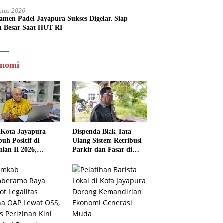
stus 2026
amen Padel Jayapura Sukses Digelar, Siap
h Besar Saat HUT RI
nomi
Kota Jayapura
Dispenda Biak Tata
uh Positif di
Ulang Sistem Retribusi
ulan II 2026,
Parkir dan Pasar di
isasi Lampaui
Bosnik
et