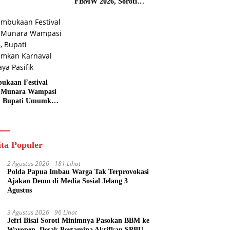
FBMW 2026, Soroti
Indahnya Alam Padaido
ukaan Festival
 Munara Wampasi
, Bupati Umumkan
aval Budaya
ik
ita Populer
2 Agustus 2026
181 Lihat
Polda Papua Imbau Warga Tak Terprovokasi
Ajakan Demo di Media Sosial Jelang 3
Agustus
3 Agustus 2026
96 Lihat
Jefri Bisai Soroti Minimnya Pasokan BBM ke
Waropen, Desak Pertamina Aktifkan SPBU