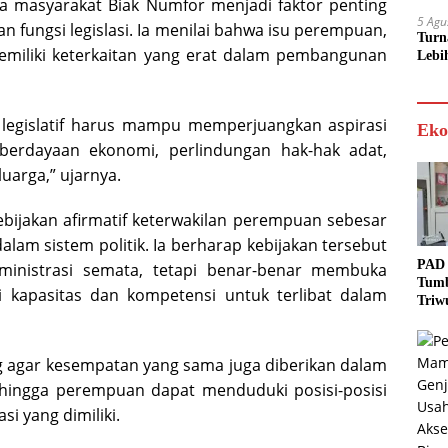
ya masyarakat Biak Numfor menjadi faktor penting
5 Agu
 fungsi legislasi. Ia menilai bahwa isu perempuan,
Turn
emiliki keterkaitan yang erat dalam pembangunan
Lebi
legislatif harus mampu memperjuangkan aspirasi
Eko
berdayaan ekonomi, perlindungan hak-hak adat,
uarga,” ujarnya.
ebijakan afirmatif keterwakilan perempuan sebesar
alam sistem politik. Ia berharap kebijakan tersebut
PAD 
inistrasi semata, tetapi benar-benar membuka
Tumb
 kapasitas dan kompetensi untuk terlibat dalam
Triw
Real
Targ
ng agar kesempatan yang sama juga diberikan dalam
ehingga perempuan dapat menduduki posisi-posisi
i yang dimiliki.