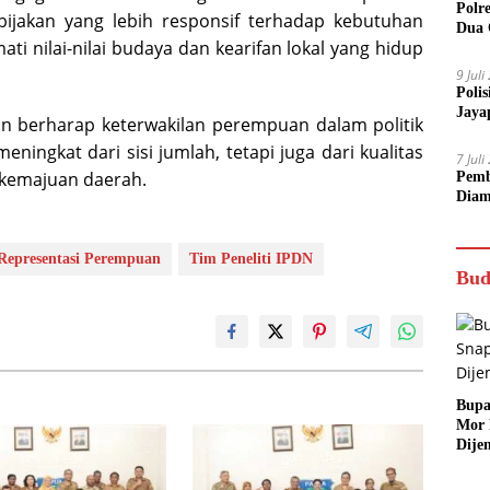
Polr
bijakan yang lebih responsif terhadap kebutuhan
Dua 
i nilai-nilai budaya dan kearifan lokal yang hidup
9 Jul
Poli
Jaya
an berharap keterwakilan perempuan dalam politik
ningkat dari sisi jumlah, tetapi juga dari kualitas
7 Jul
 kemajuan daerah.
Pemb
Diam
Representasi Perempuan
Tim Peneliti IPDN
Bud
Bupa
Mor
Dije