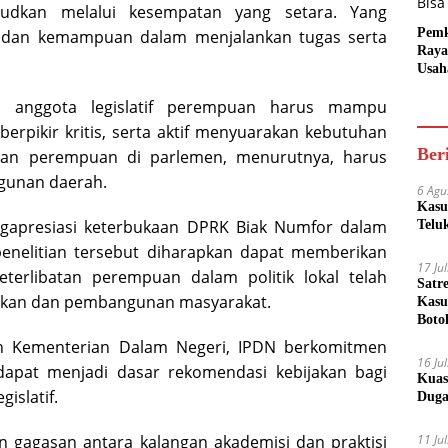
udkan melalui kesempatan yang setara. Yang
Pem
as, dan kemampuan dalam menjalankan tugas serta
Raya
Usah
Akse
wa anggota legislatif perempuan harus mampu
Bisa
erpikir kritis, serta aktif menyuarakan kebutuhan
Ber
iran perempuan di parlemen, menurutnya, harus
unan daerah.
6 Agu
Kasu
ngapresiasi keterbukaan DPRK Biak Numfor dalam
Telu
penelitian tersebut diharapkan dapat memberikan
17 Ju
erlibatan perempuan dalam politik lokal telah
Satr
akan dan pembangunan masyarakat.
Kasu
Boto
wah Kementerian Dalam Negeri, IPDN berkomitmen
16 Ju
dapat menjadi dasar rekomendasi kebijakan bagi
Kuas
islatif.
Duga
n gagasan antara kalangan akademisi dan praktisi
11 Ju