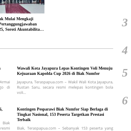
3
k Mulai Mengkaji
Pertanggungjawaban
, Soroti Akuntabilitas
aan Keuangan Daerah
4
a
Wawali Kota Jayapura Lepas Kontingen Voli Menuju
5
Kejuaraan Kapolda Cup 2026 di Biak Numfor
Armai
Jayapura, Teraspapua.com – Wakil Wali Kota Jayapura,
go di
Rustan Saru, secara resmi melepas kontingen bola
voli…
6
6,
Kontingen Pesparawi Biak Numfor Siap Berlaga di
Tingkat Nasional, 153 Peserta Targetkan Prestasi
Terbaik
 Biak
resmi
Biak, Teraspapua.com – Sebanyak 153 peserta yang