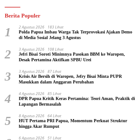
Berita Populer
2 Agustus 2026
183 Lihat
1
Polda Papua Imbau Warga Tak Terprovokasi Ajakan Demo
di Media Sosial Jelang 3 Agustus
3 Agustus 2026
108 Lihat
2
Jefri Bisai Soroti Minimnya Pasokan BBM ke Waropen,
Desak Pertamina Aktifkan SPBU Urei
3 Agustus 2026
87 Lihat
3
Krisis Air Bersih di Waropen, Jefry Bisai Minta PUPR
Masukkan dalam Anggaran Perubahan
4 Agustus 2026
85 Lihat
4
DPR Papua Kritik Keras Pertamina: Teori Aman, Praktik di
Lapangan Bermasalah
8 Agustus 2026
64 Lihat
5
HUT Pertama PRI Papua, Momentum Perkuat Struktur
hingga Akar Rumput
6 Agustus 2026
51 Lihat