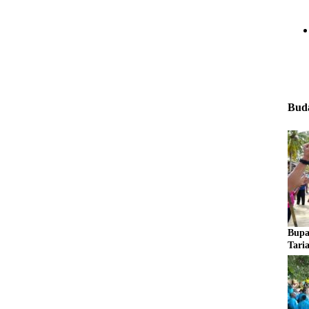
Buda
Bupa
Tari