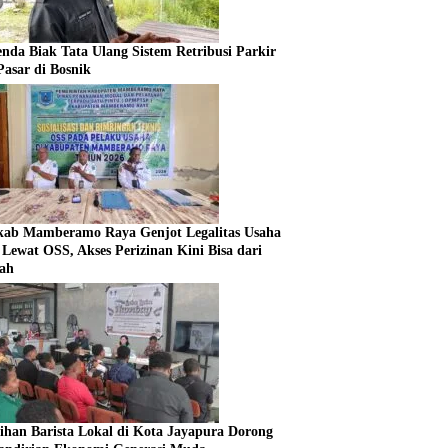
enda Biak Tata Ulang Sistem Retribusi Parkir
Pasar di Bosnik
ab Mamberamo Raya Genjot Legalitas Usaha
Lewat OSS, Akses Perizinan Kini Bisa dari
ah
tihan Barista Lokal di Kota Jayapura Dorong