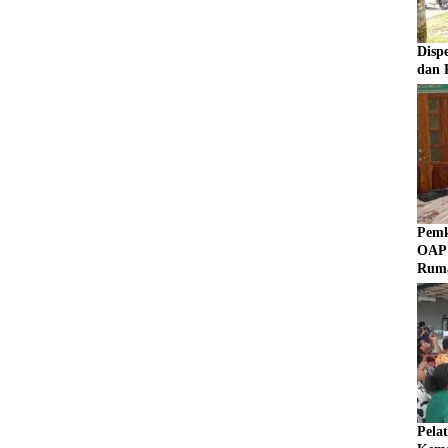
Disp
dan 
Pemk
OAP 
Rum
Pela