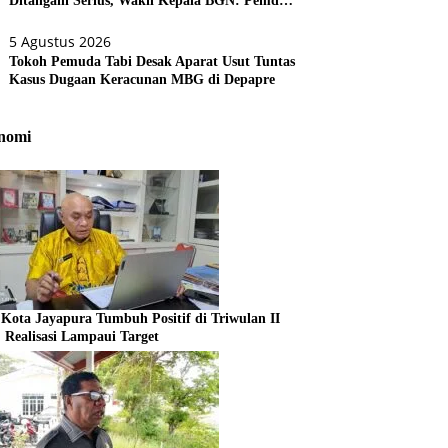
Ditangani Serius, Wakil Kepala BGN: Pemda
Akan Lebih Dilibatkan
5 Agustus 2026
Tokoh Pemuda Tabi Desak Aparat Usut Tuntas
Kasus Dugaan Keracunan MBG di Depapre
nomi
Kota Jayapura Tumbuh Positif di Triwulan II
, Realisasi Lampaui Target