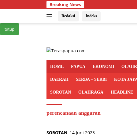
Langsung
Breaking News
ke
konten
Redaksi
Indeks
tutup
HOME
PAPUA
EKONOMI
OLAH
DAERAH
SERBA – SERBI
KOTA JAY
SOROTAN
OLAHRAGA
HEADLINE
perencanaan anggaran
SOROTAN
14 Juni 2023