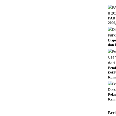
PAD 
2026
Disp
dan 
Pemk
OAP 
Rum
Pela
Kema
Beri