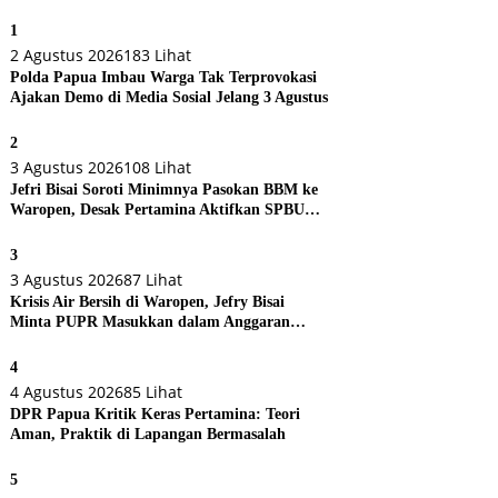
1
2 Agustus 2026
183 Lihat
Polda Papua Imbau Warga Tak Terprovokasi
Ajakan Demo di Media Sosial Jelang 3 Agustus
2
3 Agustus 2026
108 Lihat
Jefri Bisai Soroti Minimnya Pasokan BBM ke
Waropen, Desak Pertamina Aktifkan SPBU
Urei
3
3 Agustus 2026
87 Lihat
Krisis Air Bersih di Waropen, Jefry Bisai
Minta PUPR Masukkan dalam Anggaran
Perubahan
4
4 Agustus 2026
85 Lihat
DPR Papua Kritik Keras Pertamina: Teori
Aman, Praktik di Lapangan Bermasalah
5