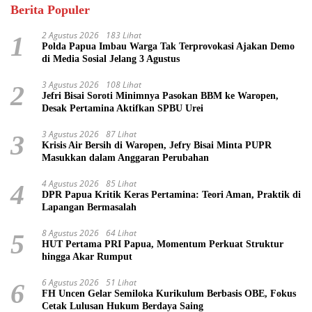
Berita Populer
2 Agustus 2026
183 Lihat
1
Polda Papua Imbau Warga Tak Terprovokasi Ajakan Demo
di Media Sosial Jelang 3 Agustus
3 Agustus 2026
108 Lihat
2
Jefri Bisai Soroti Minimnya Pasokan BBM ke Waropen,
Desak Pertamina Aktifkan SPBU Urei
3 Agustus 2026
87 Lihat
3
Krisis Air Bersih di Waropen, Jefry Bisai Minta PUPR
Masukkan dalam Anggaran Perubahan
4 Agustus 2026
85 Lihat
4
DPR Papua Kritik Keras Pertamina: Teori Aman, Praktik di
Lapangan Bermasalah
8 Agustus 2026
64 Lihat
5
HUT Pertama PRI Papua, Momentum Perkuat Struktur
hingga Akar Rumput
6 Agustus 2026
51 Lihat
6
FH Uncen Gelar Semiloka Kurikulum Berbasis OBE, Fokus
Cetak Lulusan Hukum Berdaya Saing