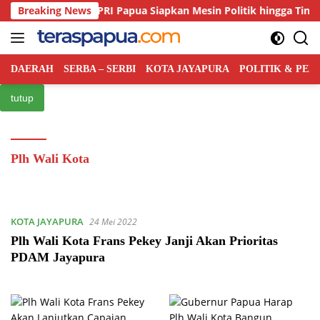
Langsung
an Kian Ketat, PRI Papua Siapkan Mesin Politik hingga Tingkat Di
Breaking News
ke
konten
DAERAH
SERBA – SERBI
KOTA JAYAPURA
POLITIK & PE
tutup
Plh Wali Kota
KOTA JAYAPURA
24 Mei 2022
Plh Wali Kota Frans Pekey Janji Akan Prioritas
PDAM Jayapura