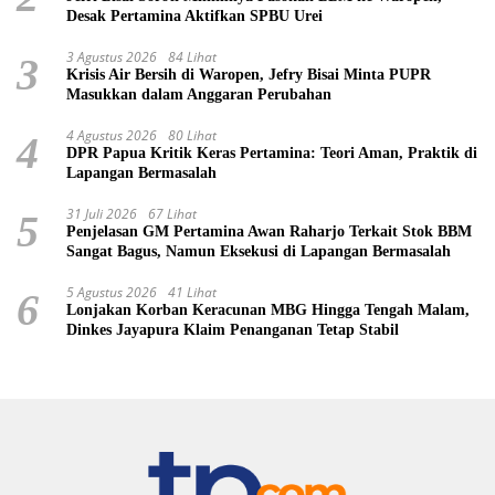
Desak Pertamina Aktifkan SPBU Urei
3 Agustus 2026
84 Lihat
3
Krisis Air Bersih di Waropen, Jefry Bisai Minta PUPR
Masukkan dalam Anggaran Perubahan
4 Agustus 2026
80 Lihat
4
DPR Papua Kritik Keras Pertamina: Teori Aman, Praktik di
Lapangan Bermasalah
31 Juli 2026
67 Lihat
5
Penjelasan GM Pertamina Awan Raharjo Terkait Stok BBM
Sangat Bagus, Namun Eksekusi di Lapangan Bermasalah
5 Agustus 2026
41 Lihat
6
Lonjakan Korban Keracunan MBG Hingga Tengah Malam,
Dinkes Jayapura Klaim Penanganan Tetap Stabil