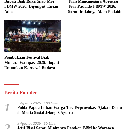
Bupati Biak Buka Snap Mor
Turis Mancanegara Apresiasi
FBMW 2026, Dijemput Tarian
Tour Padaido FBMW 2026,
Adat
Soroti Indahnya Alam Padaido
Pembukaan Festival Biak
Munara Wampasi 2026, Bupati
Umumkan Karnaval Budaya
Pasifik
Berita Populer
2 Agustus 2026
180 Lihat
1
Polda Papua Imbau Warga Tak Terprovokasi Ajakan Demo
di Media Sosial Jelang 3 Agustus
3 Agustus 2026
95 Lihat
2
Jefri Bisai Soroti Minimnya Pasokan BBM ke Waropen,