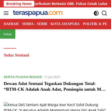
Langsung
lar Semiloka Kurikulum Berbasis OBE, Fokus Cetak Lulusan Hu
Breaking News
ke
konten
DAERAH
SERBA – SERBI
KOTA JAYAPURA
POLITIK & PE
tutup
Suku Sentani
BERITA PILIHAN REDAKSI
11 Juli 2025
Dewan Adat Sentani Tegaskan Dukungan Total:
“BTM-CK Adalah Anak Adat, Pemimpin untuk Masa
Depan Papua