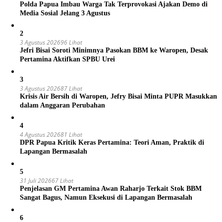
Polda Papua Imbau Warga Tak Terprovokasi Ajakan Demo di
Media Sosial Jelang 3 Agustus
2
3 Agustus 2026
96 Lihat
Jefri Bisai Soroti Minimnya Pasokan BBM ke Waropen, Desak
Pertamina Aktifkan SPBU Urei
3
3 Agustus 2026
87 Lihat
Krisis Air Bersih di Waropen, Jefry Bisai Minta PUPR Masukkan
dalam Anggaran Perubahan
4
4 Agustus 2026
81 Lihat
DPR Papua Kritik Keras Pertamina: Teori Aman, Praktik di
Lapangan Bermasalah
5
31 Juli 2026
67 Lihat
Penjelasan GM Pertamina Awan Raharjo Terkait Stok BBM
Sangat Bagus, Namun Eksekusi di Lapangan Bermasalah
6