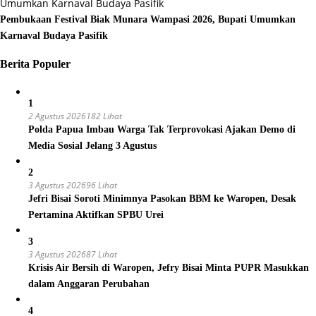
Pembukaan Festival Biak Munara Wampasi 2026, Bupati Umumkan
Karnaval Budaya Pasifik
Berita Populer
1
2 Agustus 2026
182 Lihat
Polda Papua Imbau Warga Tak Terprovokasi Ajakan Demo di
Media Sosial Jelang 3 Agustus
2
3 Agustus 2026
96 Lihat
Jefri Bisai Soroti Minimnya Pasokan BBM ke Waropen, Desak
Pertamina Aktifkan SPBU Urei
3
3 Agustus 2026
87 Lihat
Krisis Air Bersih di Waropen, Jefry Bisai Minta PUPR Masukkan
dalam Anggaran Perubahan
4