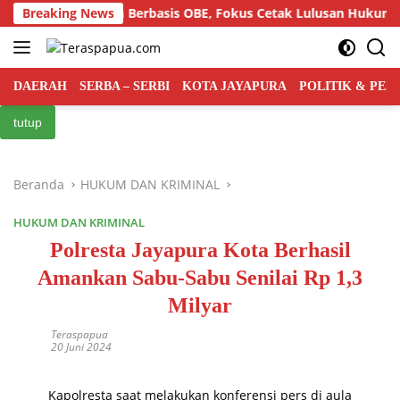
Langsung
Kurikulum Berbasis OBE, Fokus Cetak Lulusan Hukum Berdaya S
Breaking News
ke
konten
DAERAH
SERBA – SERBI
KOTA JAYAPURA
POLITIK & PE
tutup
Beranda
HUKUM DAN KRIMINAL
HUKUM DAN KRIMINAL
Polresta Jayapura Kota Berhasil
Amankan Sabu-Sabu Senilai Rp 1,3
Milyar
Teraspapua
20 Juni 2024
Kapolresta saat melakukan konferensi pers di aula