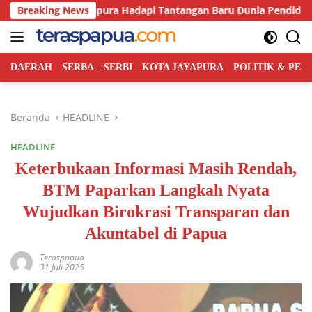
Langsung
an Jayapura Hadapi Tantangan Baru Dunia Pendidikan
Breaking News
H
ke
konten
DAERAH
SERBA – SERBI
KOTA JAYAPURA
POLITIK & PE
Beranda
HEADLINE
HEADLINE
Keterbukaan Informasi Masih Rendah,
BTM Paparkan Langkah Nyata
Wujudkan Birokrasi Transparan dan
Akuntabel di Papua
Teraspapua
31 Juli 2025