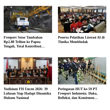
Freeport Setor Tambahan
Peserta Pelatihan Literasi AI di
Rp2,88 Triliun ke Papua
Timika Membludak
Tengah, Total Kontribusi
Daerah Capai Rp13,48 Triliun
Yudisium FH Uncen 2026: 39
Peringatan HUT ke-59 PT
Lulusan Siap Hadapi Dinamika
Freeport Indonesia: Duka,
Hukum Nasional
Refleksi, dan Komitmen
Bangkit Menuju Operasi Aman
dan Berkelanjutan