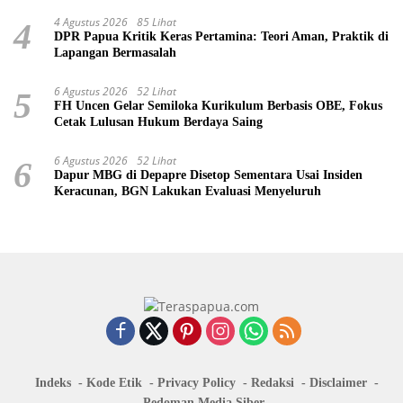
4 Agustus 2026
85 Lihat
4
DPR Papua Kritik Keras Pertamina: Teori Aman, Praktik di
Lapangan Bermasalah
6 Agustus 2026
52 Lihat
5
FH Uncen Gelar Semiloka Kurikulum Berbasis OBE, Fokus
Cetak Lulusan Hukum Berdaya Saing
6 Agustus 2026
52 Lihat
6
Dapur MBG di Depapre Disetop Sementara Usai Insiden
Keracunan, BGN Lakukan Evaluasi Menyeluruh
Indeks
Kode Etik
Privacy Policy
Redaksi
Disclaimer
Pedoman Media Siber