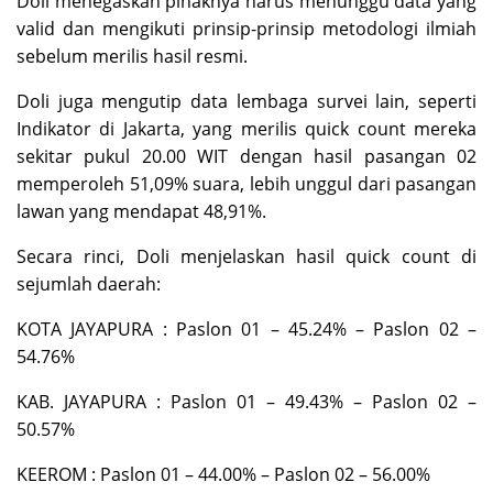
Doli menegaskan pihaknya harus menunggu data yang
valid dan mengikuti prinsip-prinsip metodologi ilmiah
sebelum merilis hasil resmi.
Doli juga mengutip data lembaga survei lain, seperti
Indikator di Jakarta, yang merilis quick count mereka
sekitar pukul 20.00 WIT dengan hasil pasangan 02
memperoleh 51,09% suara, lebih unggul dari pasangan
lawan yang mendapat 48,91%.
Secara rinci, Doli menjelaskan hasil quick count di
sejumlah daerah:
KOTA JAYAPURA : Paslon
01 – 45.24
% – Paslon
02 –
54.76
%
KAB. JAYAPURA : Paslon
01 – 49.43
% – Paslon
02 –
50.57
%
KEEROM : Paslon
01 – 44.00
% – Paslon
02 – 56.00
%