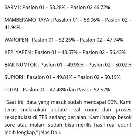
SARMI : Paslon
01 – 53.28
% – Paslon
02 46.72
%
MAMBERAMO RAYA : Pasalon
01 – 58.06
% – Paslon
02 –
41.94
%
WAROPEN : Paslon
01 – 52.26
% – Paslon
02 – 47.74
%
KEP. YAPEN : Paslon
01 – 43.57
% – Paslon
02 – 56.43
%
BIAK NUMFOR : Paslon
01 – 49.98
% – Paslon
02 – 50.02
%
SUPIORI : Pasalon
01 – 49.81
% – Paslon
02 – 50.19
%
TOTAL : Paslon
01 – 47.48
% dan Paslon 52.52%
“Saat ini, data yang masuk sudah mencapai 90%. Kami
terus melakukan update real count dan proses
rekapitulasi di TPS sedang berjalan. Kami harap besok
sore atau malam sudah bisa merilis hasil real count
lebih lengkap,” jelas Doli.