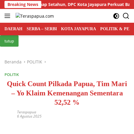
Langsung
 Indonesia Genap Setahun, DPC Kota Jayapura Perkuat Basis dan 
Breaking News
ke
konten
DAERAH
SERBA – SERBI
KOTA JAYAPURA
POLITIK & PE
tutup
Beranda
POLITIK
POLITIK
Quick Count Pilkada Papua, Tim Mari
– Yo Klaim Kemenangan Sementara
52,52 %
Teraspapua
6 Agustus 2025