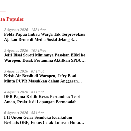
ik
ita Populer
2 Agustus 2026
182 Lihat
Polda Papua Imbau Warga Tak Terprovokasi
Ajakan Demo di Media Sosial Jelang 3
Agustus
3 Agustus 2026
107 Lihat
Jefri Bisai Soroti Minimnya Pasokan BBM ke
Waropen, Desak Pertamina Aktifkan SPBU
Urei
3 Agustus 2026
87 Lihat
Krisis Air Bersih di Waropen, Jefry Bisai
Minta PUPR Masukkan dalam Anggaran
Perubahan
4 Agustus 2026
83 Lihat
DPR Papua Kritik Keras Pertamina: Teori
Aman, Praktik di Lapangan Bermasalah
6 Agustus 2026
48 Lihat
FH Uncen Gelar Semiloka Kurikulum
Berbasis OBE, Fokus Cetak Lulusan Hukum
Berdaya Saing