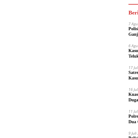
Ber
7 Agu
Poli
Ganj
6 Agu
Kasu
Telu
17 Ju
Satr
Kasu
Boto
16 Ju
Kuas
Duga
11 Ju
Polr
Dua 
9 Jul