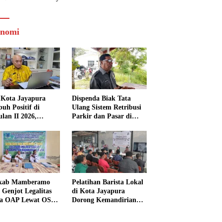
nomi
Kota Jayapura
Dispenda Biak Tata
uh Positif di
Ulang Sistem Retribusi
ulan II 2026,
Parkir dan Pasar di
isasi Lampaui
Bosnik
et
kab Mamberamo
Pelatihan Barista Lokal
 Genjot Legalitas
di Kota Jayapura
a OAP Lewat OSS,
Dorong Kemandirian
s Perizinan Kini
Ekonomi Generasi
 dari Rumah
Muda