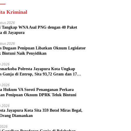
ita Kriminal
stus 2026
si Tangkap WNA Asal PNG dengan 40 Paket
a di Jayapura
stus 2026
s Dugaan Penipuan Libatkan Oknum Legislator
k Bintuni Naik Penyidikan
li 2026
esnarkoba Polresta Jayapura Kota Ungkap
s Ganja di Entrop, Sita 93,72 Gram dan 17
l Arak Bali
li 2026
a Hukum VA Soroti Penanganan Perkara
an Penipuan Oknum DPRK Teluk Bintuni
li 2026
esta Jayapura Kota Sita 359 Botol Miras Ilegal,
Orang Diamankan
i 2026