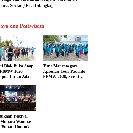
si Gagalkan Peredaran Ganja di Pelabuhan
pura, Seorang Pria Ditangkap
aya dan Pariwisata
ti Biak Buka Snap
Turis Mancanegara
 FBMW 2026,
Apresiasi Tour Padaido
mput Tarian Adat
FBMW 2026, Soroti
Indahnya Alam Padaido
ukaan Festival
 Munara Wampasi
, Bupati Umumkan
aval Budaya