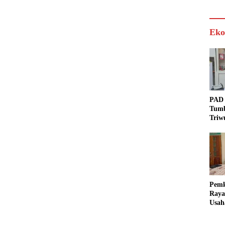
Eko
PAD 
Tumb
Triw
Real
Targ
Pem
Raya
Usah
Akse
Bisa