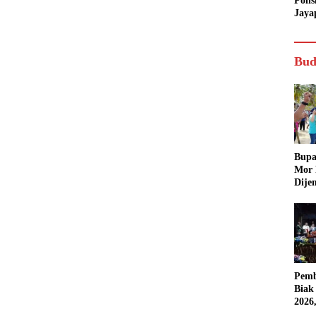
Poli
Jaya
Bud
Bupa
Mor
Dije
Pemb
Biak
2026
Karn