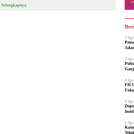
Selengkapnya
Ber
7 Agu
Peme
Jala
7 Agu
Poli
Ganj
6 Agu
FH U
Foku
6 Agu
Dapu
Insi
Meny
6 Agu
Kasu
Telu