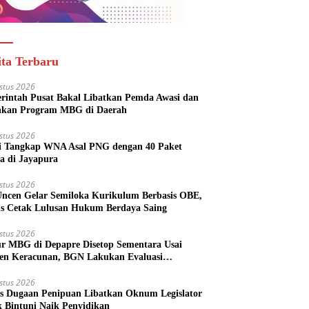
ita Terbaru
stus 2026
rintah Pusat Bakal Libatkan Pemda Awasi dan
nkan Program MBG di Daerah
stus 2026
si Tangkap WNA Asal PNG dengan 40 Paket
a di Jayapura
stus 2026
ncen Gelar Semiloka Kurikulum Berbasis OBE,
s Cetak Lulusan Hukum Berdaya Saing
stus 2026
r MBG di Depapre Disetop Sementara Usai
den Keracunan, BGN Lakukan Evaluasi
eluruh
stus 2026
s Dugaan Penipuan Libatkan Oknum Legislator
k Bintuni Naik Penyidikan