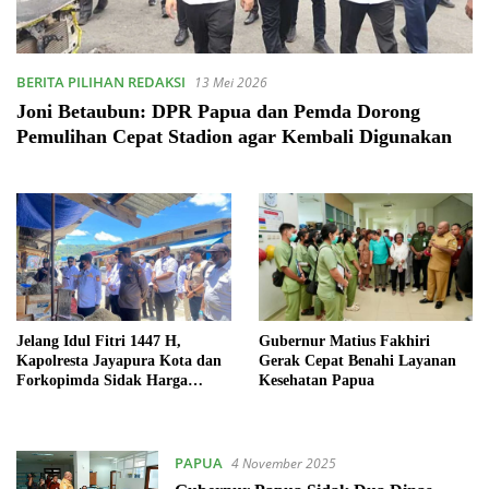
BERITA PILIHAN REDAKSI
13 Mei 2026
Joni Betaubun: DPR Papua dan Pemda Dorong
Pemulihan Cepat Stadion agar Kembali Digunakan
Jelang Idul Fitri 1447 H,
Gubernur Matius Fakhiri
Kapolresta Jayapura Kota dan
Gerak Cepat Benahi Layanan
Forkopimda Sidak Harga
Kesehatan Papua
Bahan Pokok
PAPUA
4 November 2025