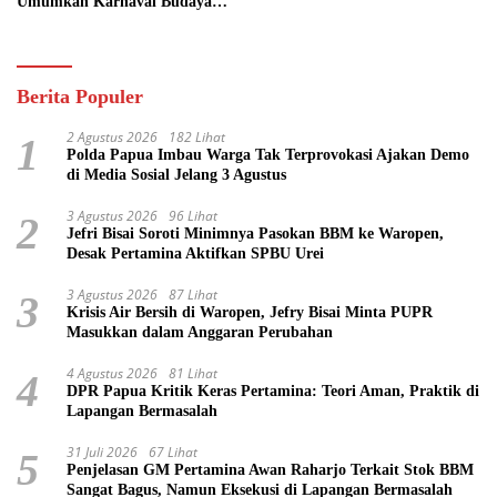
Umumkan Karnaval Budaya
Pasifik
Berita Populer
2 Agustus 2026
182 Lihat
1
Polda Papua Imbau Warga Tak Terprovokasi Ajakan Demo
di Media Sosial Jelang 3 Agustus
3 Agustus 2026
96 Lihat
2
Jefri Bisai Soroti Minimnya Pasokan BBM ke Waropen,
Desak Pertamina Aktifkan SPBU Urei
3 Agustus 2026
87 Lihat
3
Krisis Air Bersih di Waropen, Jefry Bisai Minta PUPR
Masukkan dalam Anggaran Perubahan
4 Agustus 2026
81 Lihat
4
DPR Papua Kritik Keras Pertamina: Teori Aman, Praktik di
Lapangan Bermasalah
31 Juli 2026
67 Lihat
5
Penjelasan GM Pertamina Awan Raharjo Terkait Stok BBM
Sangat Bagus, Namun Eksekusi di Lapangan Bermasalah