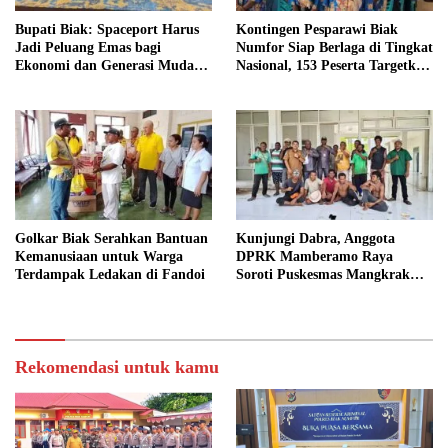
Bupati Biak: Spaceport Harus
Kontingen Pesparawi Biak
Jadi Peluang Emas bagi
Numfor Siap Berlaga di Tingkat
Ekonomi dan Generasi Muda
Nasional, 153 Peserta Targetkan
Papua
Prestasi Terbaik
Golkar Biak Serahkan Bantuan
Kunjungi Dabra, Anggota
Kemanusiaan untuk Warga
DPRK Mamberamo Raya
Terdampak Ledakan di Fandoi
Soroti Puskesmas Mangkrak
dan Minimnya Layanan
Kesehatan
Rekomendasi untuk kamu