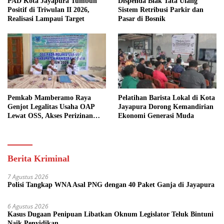
PAD Kota Jayapura Tumbuh
Dispenda Biak Tata Ulang
Positif di Triwulan II 2026,
Sistem Retribusi Parkir dan
Realisasi Lampaui Target
Pasar di Bosnik
Pemkab Mamberamo Raya
Pelatihan Barista Lokal di Kota
Genjot Legalitas Usaha OAP
Jayapura Dorong Kemandirian
Lewat OSS, Akses Perizinan
Ekonomi Generasi Muda
Kini Bisa dari Rumah
Berita Kriminal
7 Agustus 2026
Polisi Tangkap WNA Asal PNG dengan 40 Paket Ganja di Jayapura
6 Agustus 2026
Kasus Dugaan Penipuan Libatkan Oknum Legislator Teluk Bintuni
Naik Penyidikan