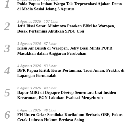
1
Polda Papua Imbau Warga Tak Terprovokasi Ajakan Demo
di Media Sosial Jelang 3 Agustus
3 Agustus 2026
107 Lihat
2
Jefri Bisai Soroti Minimnya Pasokan BBM ke Waropen,
Desak Pertamina Aktifkan SPBU Urei
3 Agustus 2026
87 Lihat
3
Krisis Air Bersih di Waropen, Jefry Bisai Minta PUPR
Masukkan dalam Anggaran Perubahan
4 Agustus 2026
83 Lihat
4
DPR Papua Kritik Keras Pertamina: Teori Aman, Praktik di
Lapangan Bermasalah
6 Agustus 2026
49 Lihat
5
Dapur MBG di Depapre Disetop Sementara Usai Insiden
Keracunan, BGN Lakukan Evaluasi Menyeluruh
6 Agustus 2026
48 Lihat
6
FH Uncen Gelar Semiloka Kurikulum Berbasis OBE, Fokus
Cetak Lulusan Hukum Berdaya Saing