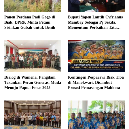
Panen Perdana Padi Gogo di
Bupati Yapen Lantik Cyfrianus
Biak, DPRK Minta Petani
Mambay Sebagai Pj Sekda,
Sisihkan Gabah untuk Benih
Momentum Perbaikan Tata
Kelola Pemerintahan
Dialog di Wamena, Pangdam
Kontingen Pesparawi Biak Tiba
Tekankan Peran Generasi Muda
di Manokwari, Disambut
Menuju Papua Emas 2045
Prosesi Pemasangan Mahkota