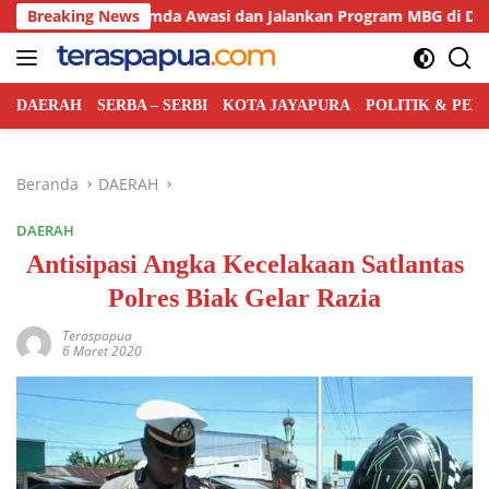
Langsung
tkan Pemda Awasi dan Jalankan Program MBG di Daerah
Breaking News
ke
konten
DAERAH
SERBA – SERBI
KOTA JAYAPURA
POLITIK & PE
Beranda
DAERAH
DAERAH
Antisipasi Angka Kecelakaan Satlantas
Polres Biak Gelar Razia
Teraspapua
6 Maret 2020