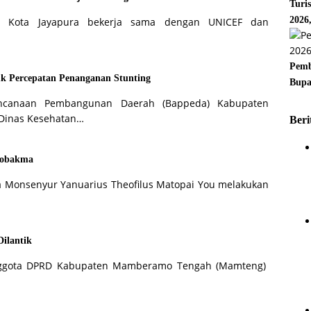
Turi
2026
ah Kota Jayapura bekerja sama dengan UNICEF dan
Pemb
k Percepatan Penanganan Stunting
Bupa
ncanaan Pembangunan Daerah (Bappeda) Kabupaten
Dinas Kesehatan…
Beri
Kobakma
 Monsenyur Yanuarius Theofilus Matopai You melakukan
ilantik
nggota DPRD Kabupaten Mamberamo Tengah (Mamteng)