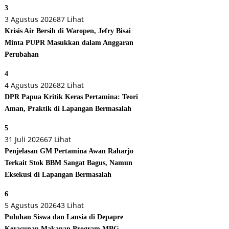
3
3 Agustus 2026
87 Lihat
Krisis Air Bersih di Waropen, Jefry Bisai
Minta PUPR Masukkan dalam Anggaran
Perubahan
4
4 Agustus 2026
82 Lihat
DPR Papua Kritik Keras Pertamina: Teori
Aman, Praktik di Lapangan Bermasalah
5
31 Juli 2026
67 Lihat
Penjelasan GM Pertamina Awan Raharjo
Terkait Stok BBM Sangat Bagus, Namun
Eksekusi di Lapangan Bermasalah
6
5 Agustus 2026
43 Lihat
Puluhan Siswa dan Lansia di Depapre
Keracunan Makanan Program MBG