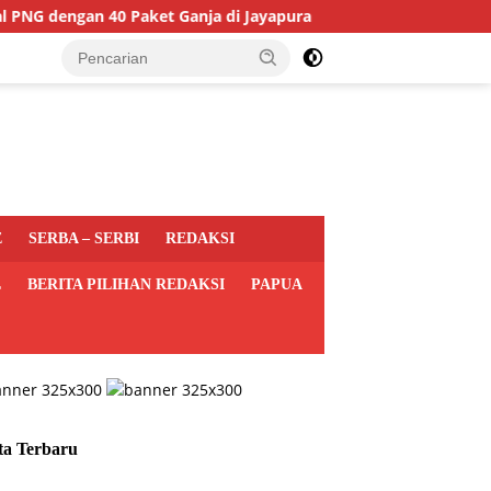
gan 40 Paket Ganja di Jayapura
FH Uncen Gelar Semilok
E
SERBA – SERBI
REDAKSI
L
BERITA PILIHAN REDAKSI
PAPUA
ta Terbaru