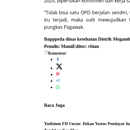
2025, diperlukan komitmen dan kerja s
“Tidak bisa satu OPD berjalan sendiri,
itu terjadi, maka sulit mewujudka
pungkas Pagawak.
Bapppeda
dinas kesehatan
Distrik Megambi
Penulis: Mami
Editor: vhian
Komentar
Baca Juga
Yudisium FH Uncen: Dekan Yustus Pondayar I