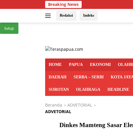
Langsung
Breaking News
ke
konten
Redaksi
Indeks
tutup
HOME
PAPUA
EKONOMI
OLAH
DAERAH
SERBA – SERBI
KOTA JAY
SOROTAN
OLAHRAGA
HEADLINE
Beranda
ADVETORIAL
ADVETORIAL
Dinkes Mamteng Sasar Elem