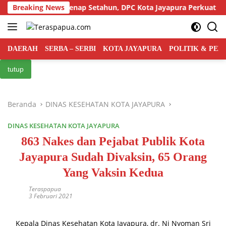
Langsung
at Indonesia Genap Setahun, DPC Kota Jayapura Perkuat Basis d
Breaking News
ke
konten
DAERAH
SERBA – SERBI
KOTA JAYAPURA
POLITIK & PE
tutup
Beranda
DINAS KESEHATAN KOTA JAYAPURA
DINAS KESEHATAN KOTA JAYAPURA
863 Nakes dan Pejabat Publik Kota
Jayapura Sudah Divaksin, 65 Orang
Yang Vaksin Kedua
Teraspapua
3 Februari 2021
Kepala Dinas Kesehatan Kota Jayapura, dr. Ni Nyoman Sri