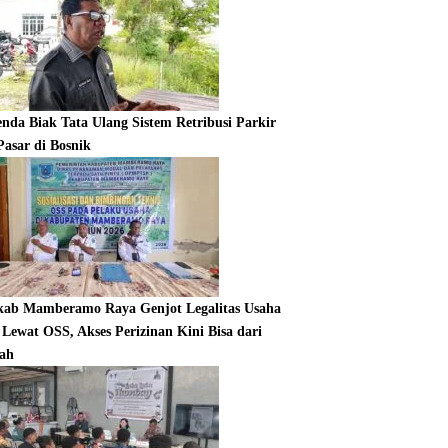
enda Biak Tata Ulang Sistem Retribusi Parkir
Pasar di Bosnik
ab Mamberamo Raya Genjot Legalitas Usaha
Lewat OSS, Akses Perizinan Kini Bisa dari
ah