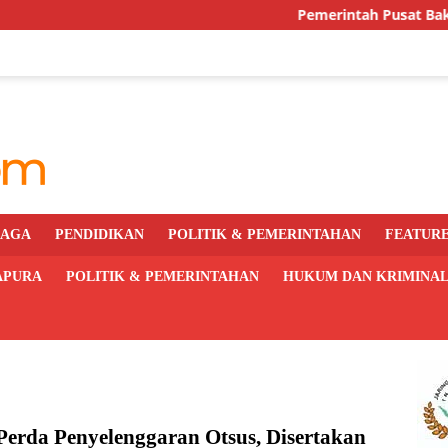
Pemerintah Pusat Bakal Libatkan
RAGA
PENDIDIKAN
POLITIK & PEMERINTAHAN
FEATUR
APURA
POLITIK & PEMERINTAHAN
HUKUM DAN KRIMINA
Perda Penyelenggaran Otsus, Disertakan