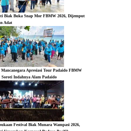
ti Biak Buka Snap Mor FBMW 2026, Dijemput
an Adat
s Mancanegara Apresiasi Tour Padaido FBMW
, Soroti Indahnya Alam Padaido
ukaan Festival Biak Munara Wampasi 2026,