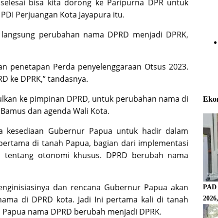
h selesai bisa kita dorong ke Paripurna DPR untuk
i PDI Perjuangan Kota Jayapura itu.
ti langsung perubahan nama DPRD menjadi DPRK,
an penetapan Perda penyelenggaraan Otsus 2023.
RD ke DPRK,” tandasnya.
sulkan ke pimpinan DPRD, untuk perubahan nama di
Eko
 Bamus dan agenda Wali Kota.
ta kesediaan Gubernur Papua untuk hadir dalam
 pertama di tanah Papua, bagian dari implementasi
 tentang otonomi khusus. DPRD berubah nama
enginisiasinya dan rencana Gubernur Papua akan
PAD 
ma di DPRD kota. Jadi Ini pertama kali di tanah
2026
ah Papua nama DPRD berubah menjadi DPRK.