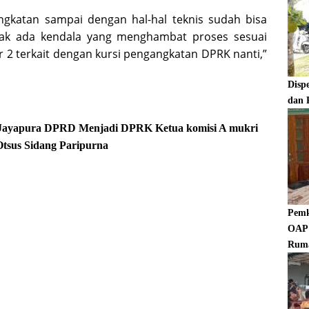
angkatan sampai dengan hal-hal teknis sudah bisa
idak ada kendala yang menghambat proses sesuai
 terkait dengan kursi pengangkatan DPRK nanti,”
Disp
dan 
Jayapura
DPRD Menjadi DPRK
Ketua komisi A
mukri
Otsus
Sidang Paripurna
Pemk
OAP 
Rum