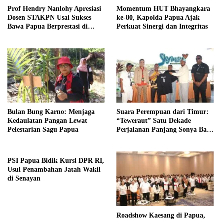
Prof Hendry Nanlohy Apresiasi
Momentum HUT Bhayangkara
Dosen STAKPN Usai Sukses
ke-80, Kapolda Papua Ajak
Bawa Papua Berprestasi di
Perkuat Sinergi dan Integritas
PESPARAWI Nasional XIV
Bulan Bung Karno: Menjaga
Suara Perempuan dari Timur:
Kedaulatan Pangan Lewat
“Teweraut” Satu Dekade
Pelestarian Sagu Papua
Perjalanan Panjang Sonya Bara
Menuju Panggung Musik
Indonesia
PSI Papua Bidik Kursi DPR RI,
Usul Penambahan Jatah Wakil
di Senayan
Roadshow Kaesang di Papua,