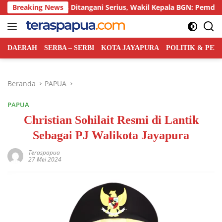
Langsung
G Harus Ditangani Serius, Wakil Kepala BGN: Pemda Akan Lebih 
Breaking News
ke
konten
DAERAH
SERBA – SERBI
KOTA JAYAPURA
POLITIK & PE
Beranda
PAPUA
PAPUA
Christian Sohilait Resmi di Lantik
Sebagai PJ Walikota Jayapura
Teraspapua
27 Mei 2024