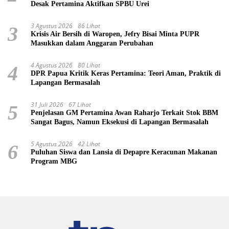
Desak Pertamina Aktifkan SPBU Urei
3 Agustus 2026
86 Lihat
3
Krisis Air Bersih di Waropen, Jefry Bisai Minta PUPR
Masukkan dalam Anggaran Perubahan
4 Agustus 2026
80 Lihat
4
DPR Papua Kritik Keras Pertamina: Teori Aman, Praktik di
Lapangan Bermasalah
31 Juli 2026
67 Lihat
5
Penjelasan GM Pertamina Awan Raharjo Terkait Stok BBM
Sangat Bagus, Namun Eksekusi di Lapangan Bermasalah
5 Agustus 2026
42 Lihat
6
Puluhan Siswa dan Lansia di Depapre Keracunan Makanan
Program MBG